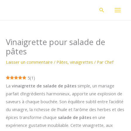
Aller
Rechercher
au
contenu
Vinaigrette pour salade de
pâtes
Laisser un commentaire
/
Pâtes
,
vinaigrettes
/ Par
Chef
5
(
1
)
La
vinaigrette de salade de pâtes
simple, un mariage
parfait d’ingrédients harmonieux, apporte une explosion de
saveurs à chaque bouchée. Son équilibre subtil entre l’acidité
du vinaigre, la richesse de l’huile et l’arôme des herbes et des
épices transforme chaque
salade de pâtes
en une
expérience gustative inoubliable. Cette vinaigrette, aux