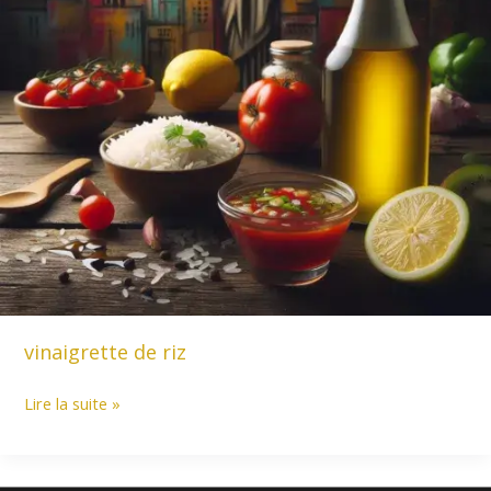
vinaigrette de riz
vinaigrette
Lire la suite »
de
riz