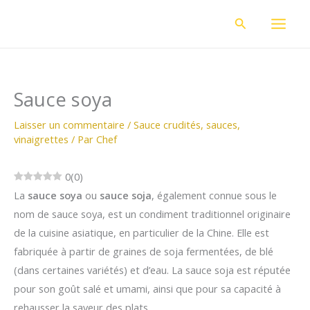
Aller
Rechercher
au
contenu
Sauce soya
Laisser un commentaire
/
Sauce crudités
,
sauces
,
vinaigrettes
/ Par
Chef
0
(
0
)
La
sauce soya
ou
sauce soja
, également connue sous le
nom de sauce soya, est un condiment traditionnel originaire
de la cuisine asiatique, en particulier de la Chine. Elle est
fabriquée à partir de graines de soja fermentées, de blé
(dans certaines variétés) et d’eau. La sauce soja est réputée
pour son goût salé et umami, ainsi que pour sa capacité à
rehausser la saveur des plats.